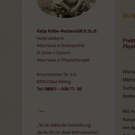
Wei
Katja Kolbe-Rockensüß D.Sc.O.
Heilpraktikerin
Prakt
Abschluss in Osteopathie
Phys
(5 Jahre + Diplom)
Abschluss in Physiotherapie
Wünsc
Rosenheimer Str. 41c
Möcht
83043 Bad Aibling
Suche
Tel: 08061 – 938 77- 36
Koste
Mit m
Konze
„Sei Du selbst die Veränderung,
mit d
die Du Dir für diese Welt wünschst.“