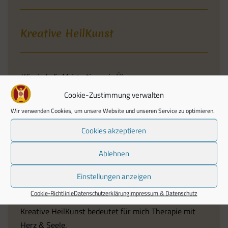
Kreative HeilKunst
Wir sind alle Meister*innen in Übung
Cookie-Zustimmung verwalten
Öffne Deinen Herz Raum und verbinde Dich mit Deinem
Wir verwenden Cookies, um unsere Website und unseren Service zu optimieren.
intuitiven Wissen
Cookies akzeptieren
lerne Deine Fähigkeiten und therapeutischen Werkzeuge
kreativ zu nutzen.
Ablehnen
Werde selbst die Veränderung, die Du in diese Welt bringen
möchtest.
Einstellungen anzeigen
(Zitat nach Mahatma Gandhi)
Cookie-Richtlinie
Datenschutzerklärung
Impressum & Datenschutz
Kreative HeilKunst bedeutet für mich Therapie mit
Herz & Seele.